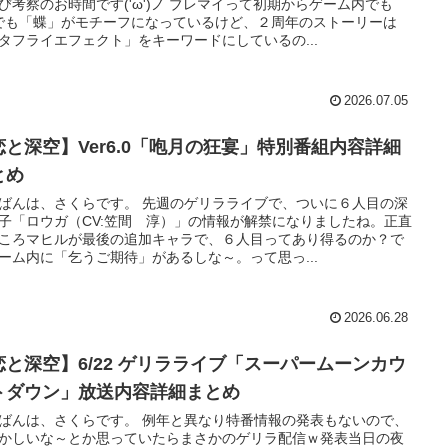
び考察のお時間です('ω')ノ ブレマイって初期からゲーム内でも
でも「蝶」がモチーフになっているけど、２周年のストーリーは
タフライエフェクト」をキーワードにしているの...
2026.07.05
恋と深空】Ver6.0「咆月の狂宴」特別番組内容詳細
とめ
ばんは、さくらです。 先週のゲリラライブで、ついに６人目の深
子「ロウガ（CV:笠間 淳）」の情報が解禁になりましたね。正直
ころマヒルが最後の追加キャラで、６人目ってあり得るのか？で
ーム内に「乞うご期待」があるしな～。って思っ...
2026.06.28
恋と深空】6/22 ゲリラライブ「スーパームーンカウ
トダウン」放送内容詳細まとめ
ばんは、さくらです。 例年と異なり特番情報の発表もないので、
かしいな～とか思っていたらまさかのゲリラ配信ｗ発表当日の夜