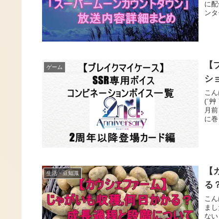
に配
ンタ
【
ゲーム
シ
こん
(´
月前
に巻
【
生活・豆知識
る
こん
まし
ない