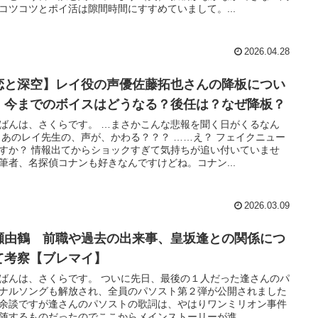
コツコツとポイ活は隙間時間にすすめていまして。...
2026.04.28
恋と深空】レイ役の声優佐藤拓也さんの降板につい
。今までのボイスはどうなる？後任は？なぜ降板？
ばんは、さくらです。 …まさかこんな悲報を聞く日がくるなん
 あのレイ先生の、声が、かわる？？？ ……え？ フェイクニュー
すか？ 情報出てからショックすぎて気持ちが追い付いていませ
筆者、名探偵コナンも好きなんですけどね。コナン...
2026.03.09
瀬由鶴 前職や過去の出来事、皇坂逢との関係につ
て考察【ブレマイ】
ばんは、さくらです。 ついに先日、最後の１人だった逢さんのパ
ナルソングも解放され、全員のパソスト第２弾が公開されました
余談ですが逢さんのパソストの歌詞は、やはりワンミリオン事件
随するものだったのでここからメインストーリーが進...