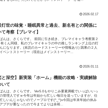
2026.02.17
田灯世の味覚・睡眠異常と過去、新名有との関係に
いて考察【ブレマイ】
ばんは、さくらです。 前回に引き続き、ブレマイキャラ考察第２
 有くん同様、私のブレマイキャラの中の推しランキング上位の灯
んになります。(未読のカードストーリーや情報あり) 因果の２人
イベントストーリー（現在はメインストーリー...
2026.01.11
恋と深空】新実装「ホーム」機能の攻略・実績解除
ついて
ばんは、さくらです。 Ver5.0もやりこみ要素満載でいっぱいいっ
の管理人ですｗ今年は年始から忙しい毎日を送っていますが、仕
忙しいんじゃないのでノープロです(^_^)v今回は年末年始の休み
アプデが重なったので今までよりは余裕...