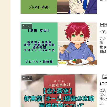
恩
ゲーム
つ
こん
弾！
世さ
組は
【
ゲーム
に
こん
ぱい
事で
と、