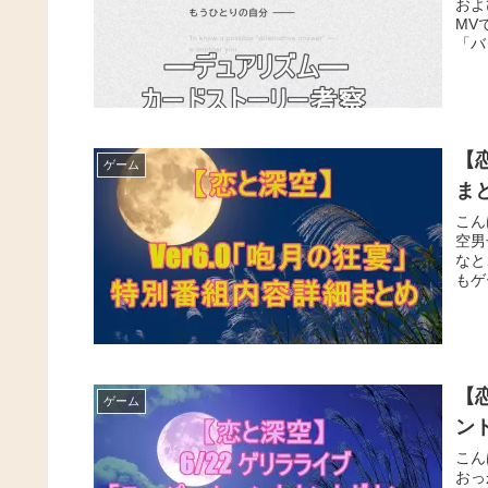
およ
MV
「バ
【
ゲーム
ま
こん
空男
なと
もゲ
【
ゲーム
ン
こん
おっ