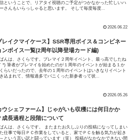
信ということで、リアタイ視聴のご予定がつかなかった忙しいハ
ーさんもいらっしゃると思います。 そして毎度毎度...
2026.06.22
ブレイクマイケース】SSR専用ボイス＆コンビネー
ョンボイス一覧(2周年以降登場カード編)
ばんは、さくらです。ブレマイ２周年イベント、最っ高でしたね
艸｀*) 筆者がブレマイを始めたのが１周年のイベントが始まる１か
くらいだったので、去年の１周年のイベントはいきなりイベント
き込まれて、情報過多でパニくった新参者って状...
2026.05.26
カウシェファーム】じゃがいも収穫には何日かか
？成長過程と段階について
ばんは、さくらです。 またまたお久しぶりの投稿になってしまい
た仕事で毎日ＰＣ作業をしていると、家でＰＣを触る気力が起き
～という言い訳と闘っています（笑） 投稿がなかなかできない間