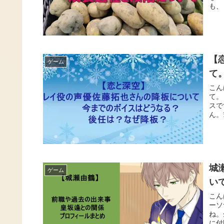
も、
【
ゲーム
て
こん
て。
スで
ん。
城
ゲーム
い
こん
ーソ
ね。
に付