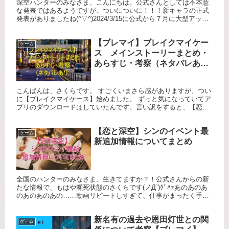
深空ハンターのみなさま、こんにちは。公式さんとしては不本意
な発表ではあるようですが、ついについに！！！新キャラの正式
発表がありましたね(^▽^)2024/3/15に公式から７月に大型アップ
デートと、メインストーリ更新についてありましたが、よ...
【ブレマイ】ブレイクマイケー
ゲーム
ス メインストーリーまとめ・
あらすじ・考察（ネタバレあ
り）
こんばんは、さくらです。 すごくいまさら感がありますが、つい
に【ブレイクマイケース】始めました。 ずっと気になっていてア
プリのダウンロードはしていたんです。言い訳をすると、【恋と
深空】の供給についていくのが精いっぱいで、ずっと手が付けら
れな...
【恋と深空】シンのイベント最
ゲーム
新追加情報についてまとめ
全国のハンターのみなさま、生きてますか？！公式さんからの新
たな情報で、もはや瀕死状態のさくらです(ノД`)ｸﾞﾊｧあのあのあ
のあのあのあの……動画リピートしすぎて、仕事がまったく手に
つきません。脳内の思考すべてがシンで埋め尽くされておりま
す...
新名有の過去や恩田灯世との関
ゲーム