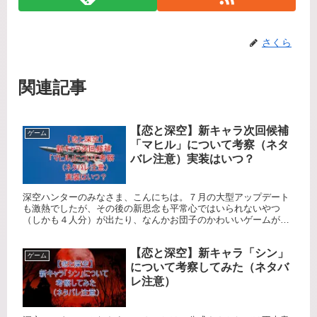
さくら
関連記事
【恋と深空】新キャラ次回候補
ゲーム
「マヒル」について考察（ネタ
バレ注意）実装はいつ？
深空ハンターのみなさま、こんにちは。７月の大型アップデート
も激熱でしたが、その後の新思念も平常心ではいられないやつ
（しかも４人分）が出たり、なんかお団子のかわいいゲームが期
間限定でできたり、酔っ払いホムラが見れたり（笑）でも箱推し
には金銭的...
【恋と深空】新キャラ「シン」
ゲーム
について考察してみた（ネタバ
レ注意）