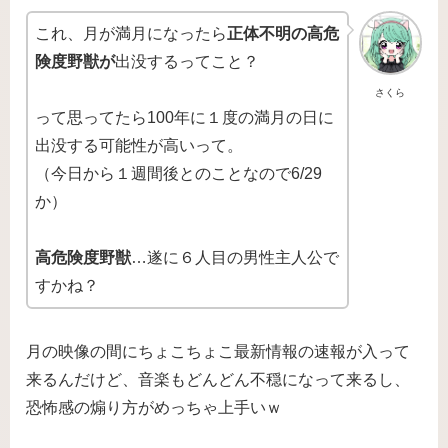
これ、月が満月になったら
正体不明の高危
険度野獣が
出没するってこと？
さくら
って思ってたら100年に１度の満月の日に
出没する可能性が高いって。
（今日から１週間後とのことなので6/29
か）
高危険度野獣
…遂に６人目の男性主人公で
すかね？
月の映像の間にちょこちょこ最新情報の速報が入って
来るんだけど、音楽もどんどん不穏になって来るし、
恐怖感の煽り方がめっちゃ上手いｗ