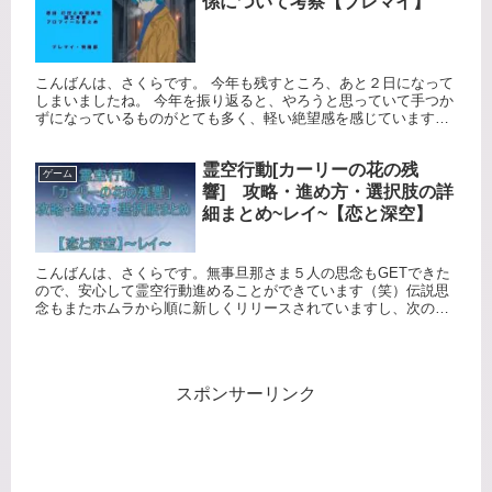
係について考察【ブレマイ】
こんばんは、さくらです。 今年も残すところ、あと２日になって
しまいましたね。 今年を振り返ると、やろうと思っていて手つか
ずになっているものがとても多く、軽い絶望感を感じていますｗ
リストアップしたタスクのうち、なにか１つでも2025年のうち...
霊空行動[カーリーの花の残
ゲーム
響] 攻略・進め方・選択肢の詳
細まとめ~レイ~【恋と深空】
こんばんは、さくらです。無事旦那さま５人の思念もGETできた
ので、安心して霊空行動進めることができています（笑）伝説思
念もまたホムラから順に新しくリリースされていますし、次のレ
イのビジュアルが気になりますね！ ホムラ、セイヤが長髪ビジュ
で続...
スポンサーリンク