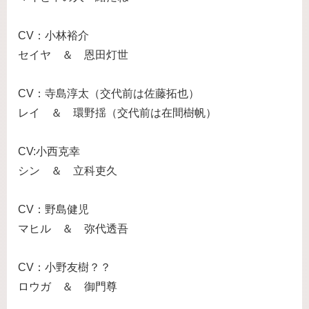
CV：小林裕介
セイヤ ＆ 恩田灯世
CV：寺島淳太（交代前は佐藤拓也）
レイ ＆ 環野揺（交代前は在間樹帆）
CV:小西克幸
シン ＆ 立科吏久
CV：野島健児
マヒル ＆ 弥代透吾
CV：小野友樹？？
ロウガ ＆ 御門尊