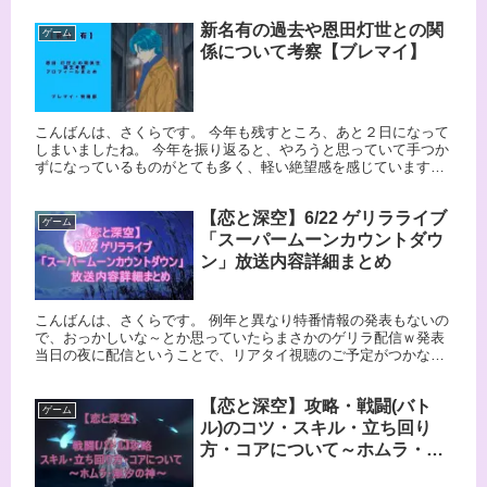
でそこ...
新名有の過去や恩田灯世との関
ゲーム
係について考察【ブレマイ】
こんばんは、さくらです。 今年も残すところ、あと２日になって
しまいましたね。 今年を振り返ると、やろうと思っていて手つか
ずになっているものがとても多く、軽い絶望感を感じていますｗ
リストアップしたタスクのうち、なにか１つでも2025年のうち...
【恋と深空】6/22 ゲリラライブ
ゲーム
「スーパームーンカウントダウ
ン」放送内容詳細まとめ
こんばんは、さくらです。 例年と異なり特番情報の発表もないの
で、おっかしいな～とか思っていたらまさかのゲリラ配信ｗ発表
当日の夜に配信ということで、リアタイ視聴のご予定がつかなか
った忙しいハンターさんもいらっしゃると思います。 そして毎度
毎度...
【恋と深空】攻略・戦闘(バト
ゲーム
ル)のコツ・スキル・立ち回り
方・コアについて～ホムラ・潮
汐の神～