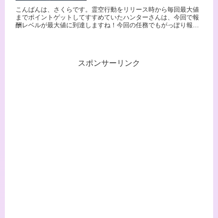
こんばんは、さくらです。霊空行動をリリース時から毎回最大値
までポイントゲットしてすすめていたハンターさんは、今回で報
酬レベルが最大値に到達しますね！今回の任務でもがっぽり報酬
を頂戴いたしました（笑）筆者もあとは事件回想とアイテムの回
収のみに...
スポンサーリンク