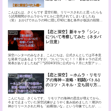
こんばんは、さくらです 霊空行動、リリースされたと思ったらも
う試用期間がホムラからマヒルに交代されてしまいましたね
（笑） おかげでホムラの時に隠しENDに進む条件が仮説の段階で
したが、マヒルで進めてみたことで再現性が確認できたので、ほ
ぼ確定...
【恋と深空】新キャラ「シン」
ゲーム
について考察してみた（ネタバ
レ注意）
深空ハンターのみなさま、こんにちは。公式さんとしては不本意
な発表ではあるようですが、ついについに！！！新キャラの正式
発表がありましたね(^▽^)2024/3/15に公式から７月に大型アップ
デートと、メインストーリ更新についてありましたが、よ...
【恋と深空】～ホムラ・リモリ
ゲーム
アの海神～攻略・戦闘(バトル)
のコツ・スキル・立ち回り方・
コアについて
こんにちは、さくらです。 リモリアの海神の思念が増えてから、
今まで止まっていた深空試練がようやく進み始めました！潮汐の
神がリリースされた時も「結構強いな」という印象でしたが、今
回のリモリアの海神はなんか桁違いの強さだと思いました。今ま