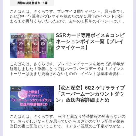
編)
こんばんは、さくらです。ブレマイ２周年イベント、最っ高でし
たね(´艸｀*) 筆者がブレマイを始めたのが１周年のイベントが始
まる１か月前くらいだったので、去年の１周年のイベントはいき
なりイベントに巻き込まれて、情報過多でパニくった新参者って
状...
SSRカード専用ボイス＆コンビ
ゲーム
ネーションボイス一覧【ブレイ
クマイケース】
こんばんは、さくらです。ブレイクマイケースを始めて約半年が
経過しました！筆者にとってはハーフバースデーです！メインス
トーリーはあまり更新されないものの、イベントは基本途切れる
ことなく提供されていますし、パーソナルソングやパーソナルス
トーリー...
【恋と深空】6/22 ゲリラライブ
ゲーム
「スーパームーンカウントダウ
ン」放送内容詳細まとめ
こんばんは、さくらです。 例年と異なり特番情報の発表もないの
で、おっかしいな～とか思っていたらまさかのゲリラ配信ｗ発表
当日の夜に配信ということで、リアタイ視聴のご予定がつかなか
った忙しいハンターさんもいらっしゃると思います。 そして毎度
毎度...