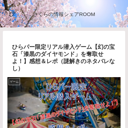
さくらの情報シェアROOM
ひらパー限定リアル潜入ゲーム【幻の宝
石「漆黒のダイヤモンド」を奪取せ
よ！】感想＆レポ（謎解きのネタバレな
し）
ゲーム