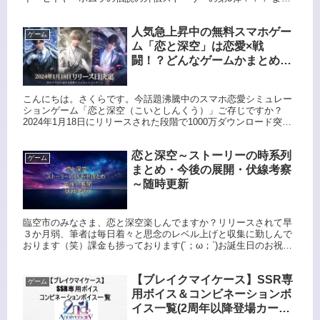
やく３番手のセイヤくんがきました。おんなじタイミングでシン
の新伝...
人気急上昇中の無料スマホゲー
ゲーム
ム「恋と深空」は恋愛×戦
闘！？どんなゲームかまとめて
みた
こんにちは。さくらです。今話題沸騰中のスマホ恋愛シミュレー
ションゲーム「恋と深空（こいとしんくう）」ご存じですか？
2024年1月18日にリリースされた段階で1000万ダウンロード突破
するほどの話題作です。 乙女ゲームといわれる恋愛系ゲームは...
恋と深空～ストーリーの時系列
ゲーム
まとめ・今後の展開・伏線考察
～随時更新
臨空市のみなさま、恋と深空楽しんでますか？リリースされて早
３か月弱、筆者は毎日着々と思念のレベル上げと収集に勤しんで
おります（笑）課金も捗っております(´；ω；`)お誕生日のお祝い
もしてもらい（めちゃくちゃ豪華）日々楽しんでおりますが、こ
れ...
【ブレイクマイケース】SSR専
ゲーム
用ボイス＆コンビネーションボ
イス一覧(2周年以降登場カード