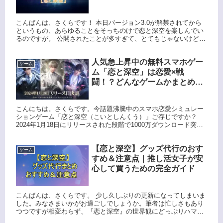
こんばんは、さくらです！ 本日バージョン3.0が解禁されてから
というもの、あらゆることをそっちのけで恋と深空を楽しんでい
るのですが。 公開されたことが多すぎて、とてもじゃないけど消
化しきれない（笑） みなさんの進捗状況はいかがでしょうか。 ...
人気急上昇中の無料スマホゲー
ゲーム
ム「恋と深空」は恋愛×戦
闘！？どんなゲームかまとめて
みた
こんにちは。さくらです。今話題沸騰中のスマホ恋愛シミュレー
ションゲーム「恋と深空（こいとしんくう）」ご存じですか？
2024年1月18日にリリースされた段階で1000万ダウンロード突破
するほどの話題作です。 乙女ゲームといわれる恋愛系ゲームは...
【恋と深空】グッズ代行のおす
ゲーム
すめ＆注意点｜推し活女子が安
心して買うための完全ガイド
こんばんは、さくらです。 少し久しぶりの更新になってしまいま
した。みなさまいかがお過ごしでしょうか。筆者は忙しさもあり
つつですが相変わらず、『恋と深空』の世界観にどっぷりハマっ
ております。美しいビジュアル、リアルなボイス、そしてなんと