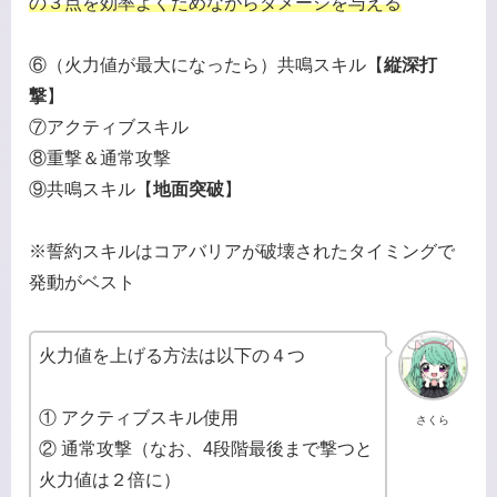
の３点を効率よくためながらダメージを与える
⑥（火力値が最大になったら）共鳴スキル【
縦深打
撃
】
⑦アクティブスキル
⑧重撃＆通常攻撃
⑨共鳴スキル【
地面突破
】
※誓約スキルはコアバリアが破壊されたタイミングで
発動がベスト
火力値を上げる方法は以下の４つ
① アクティブスキル使用
さくら
② 通常攻撃（なお、4段階最後まで撃つと
火力値は２倍に）