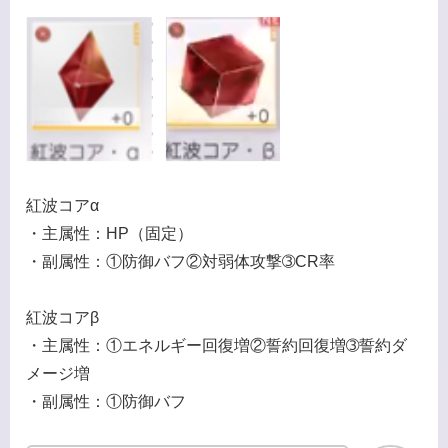
紅波コアα
・主属性：HP（固定）
・副属性：①防御バフ②対弱体攻撃➂CR率
紅波コアβ
・主属性：①エネルギー回復増②誓約回復増➂誓約ダ
メージ増
・副属性：①防御バフ