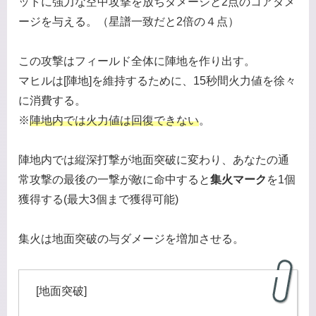
ットに強力な空中攻撃を放ちダメージと2点のコアダメ
ージを与える。（星譜一致だと2倍の４点）
この攻撃はフィールド全体に陣地を作り出す。
マヒルは[陣地]を維持するために、15秒間火力値を徐々
に消費する。
※
陣地内では火力値は回復できない
。
陣地内では縦深打撃が地面突破に変わり、あなたの通
常攻撃の最後の一撃が敵に命中すると
集火マーク
を1個
獲得する(最大3個まで獲得可能)
集火は地面突破の与ダメージを増加させる。
[地面突破]