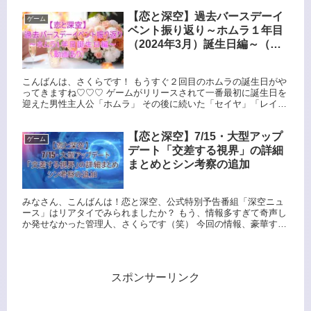
いって...
【恋と深空】過去バースデーイ
ゲーム
ベント振り返り～ホムラ１年目
（2024年3月）誕生日編～（動
画あり）
こんばんは、さくらです！ もうすぐ２回目のホムラの誕生日がや
ってきますね♡♡♡ ゲームがリリースされて一番最初に誕生日を
迎えた男性主人公「ホムラ」 その後に続いた「セイヤ」「レイ」
は１年目のバースデーイベントで主人公ちゃんとの関係性が完璧
恋...
【恋と深空】7/15・大型アップ
ゲーム
デート「交差する視界」の詳細
まとめとシン考察の追加
みなさん、こんばんは！恋と深空、公式特別予告番組「深空ニュ
ース」はリアタイでみられましたか？ もう、情報多すぎて奇声し
か発せなかった管理人、さくらです（笑） 今回の情報、豪華すぎ
ません？？？運営さんバグってるよ！！！最高、ありがとう😭😭
😭😭...
スポンサーリンク