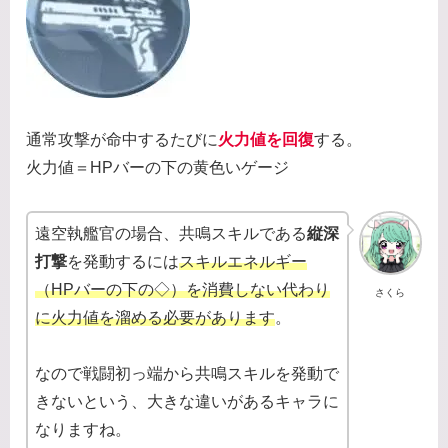
通常攻撃が命中するたびに
火力値を回復
する。
火力値＝HPバーの下の黄色いゲージ
遠空執艦官の場合、共鳴スキルである
縦深
打撃
を発動するには
スキルエネルギー
（HPバーの下の◇）を消費しない代わり
さくら
に火力値を溜める必要があります
。
なので戦闘初っ端から共鳴スキルを発動で
きないという、大きな違いがあるキャラに
なりますね。