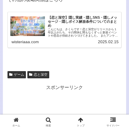
【恋と深空】隠し実績・隠しSNS・隠しメッ
セージ・隠しボイス解放条件についてのまと
め
こんにちは、さくらです！恋と深空がリリースから１
年以上がたち、その間休む間もなくずっと新規イベン
トや思念が供給されつづけてきました。 またアンケー
トも複数回実施され、そこで集まった意見などがアッ
wisteriaaa.com
2025.02.15
プデートで反映されていって、クオリティもどんど...
ゲーム
恋と深空
スポンサーリンク
ホーム
検索
トップ
サイドバー