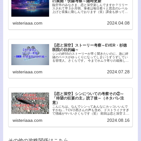
の展開・伏線考察～随時更新
臨空市のみなさま、恋と深空楽しんでますか？リリー
スされて早３か月弱、筆者は毎日着々と思念のレベル
上げと収集に勤しんでおります（笑）課金も捗ってお
ります(´；ω；`)お誕生日のお祝いもしてもらい（めち
ゃくちゃ豪華）日々楽しんでおりますが、これ...
wisteriaaa.com
2024.04.08
【恋と深空】ストーリー考察～EVER・杉徳
医院の目的編～
シンの絆55のストーリーが早く聞きたいのに、急に絆
値のペースがゆっくりになってしまいうずうずしてい
る管理人、さくらです。 今までホムラ寄りの箱推しだ
ったのに、完璧シン様にココロを持っていかれまし
た…実装前にシン考察記事を書きましたが、また新...
wisteriaaa.com
2024.07.28
【恋と深空】シンについての考察その②～
「待望の狂宴の主」読了後～（ネタバレ注
意）
こんにちは。なんでシンってあんなにカッコいいんで
すかね…？CV小西さんの声も含め、ドストライクすぎ
て情緒がヤバいさくらです（笑） 前回は恋と深空 2.0
アップデート前のシンが登場する前に一度考察をして
wisteriaaa.com
2024.08.16
いましたが！！！メインストーリー・思念ス...
その他の攻略関係はこちら