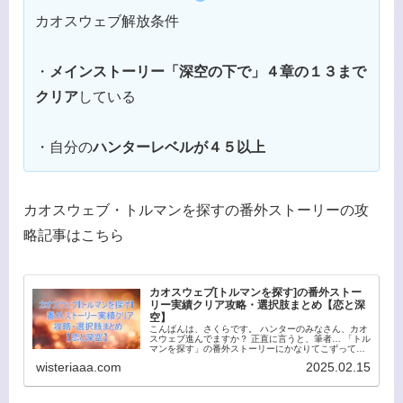
カオスウェブ解放条件
・
メインストーリー「深空の下で」４章の１３まで
クリア
している
・自分の
ハンターレベルが４５以上
カオスウェブ・トルマンを探すの番外ストーリーの攻
略記事はこちら
カオスウェブ[トルマンを探す]の番外ストー
リー実績クリア攻略・選択肢まとめ【恋と深
空】
こんばんは、さくらです。 ハンターのみなさん、カオ
スウェブ進んでますか？ 正直に言うと、筆者… 「トル
マンを探す」の番外ストーリーにかなりてこずってお
りました（笑） ストーリーはランダムだから、お目当
wisteriaaa.com
2025.02.15
てのストーリーがなかなか出てこないし、選...