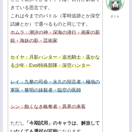
きている思念です。
これは今までのバトル（零時追跡とか深空
さくら
試練とか）で選べるものと同じです。
ホムラ：潮汐の神・深海の潜行・画家の新
鋭・海妖の影・芸術家
セイヤ：月影ハンター・追光騎士・遥かな
る少年・Evol特殊部隊・深空ハンター
レイ：九黎の司命・永久の預言者・極地の
軍医・黎明の抹殺者・臨空の医師
シン：飽くなき略奪者・異界の来客
ただし
「今期試用」のキャラは、解放して
いなくても選択が可能
になります。